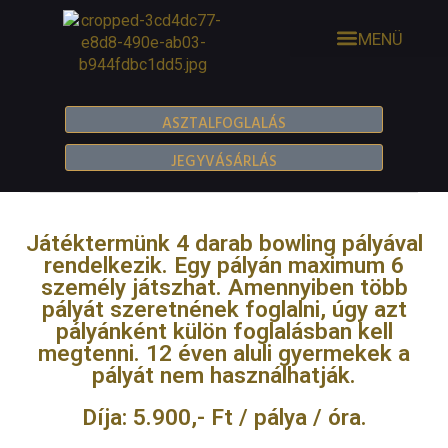
ASZTALFOGLALÁS
JEGYVÁSÁRLÁS
Játéktermünk 4 darab bowling pályával
rendelkezik. Egy pályán maximum 6
személy játszhat. Amennyiben több
pályát szeretnének foglalni, úgy azt
pályánként külön foglalásban kell
megtenni. 12 éven aluli gyermekek a
pályát nem használhatják.
Díja: 5.900,- Ft / pálya / óra.